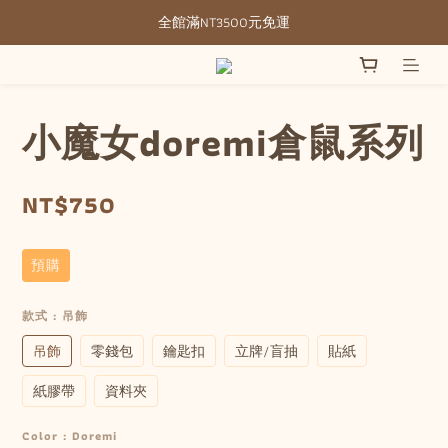
全館滿NT3500元免運
全館滿NT3500元免運
部分現貨＋預購20-30天不含假日
全館滿NT3500元免運
小魔女doremi倉鼠系列
NT$750
預購
款式
: 吊飾
吊飾
零錢包
鑰匙扣
立牌/盲抽
貼紙
紙膠帶
資料夾
Color
: Doremi