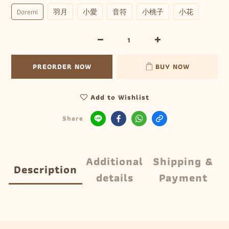
Doremi
羽月
小愛
音符
小桃子
小花
PREORDER NOW
BUY NOW
Add to Wishlist
Share
Additional
Shipping &
Description
details
Payment