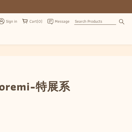
Sign in
Cart(0)
Message
BUY NOW
oremi-特展系