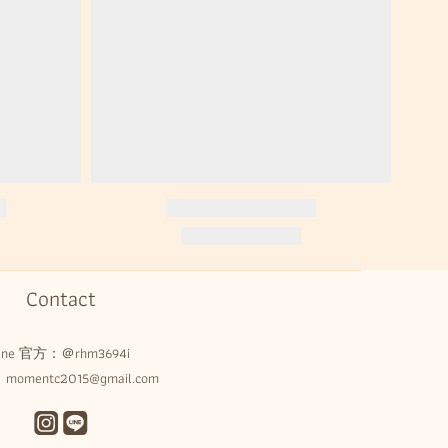
Contact
Line 官方：
＠rhm3694i
omentc2015@gmail.com