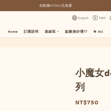
全館滿NT3500元免運
全館滿NT3500元免運
部分現貨＋預購20-30天不含假日
English
TWD
全館滿NT3500元免運
Home
訂購說明
連線區
點數換好禮♡
❀ All
小魔女d
列
NT$750