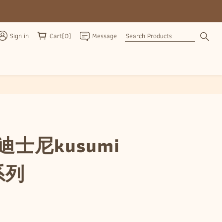
Sign in
Cart(0)
Message
BUY NOW
迪士尼kusumi
l系列