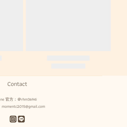
Contact
Line 官方：
＠rhm3694i
omentc2015@gmail.com