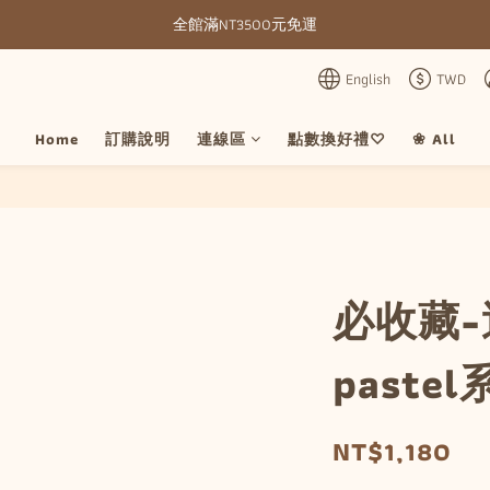
全館滿NT3500元免運
全館滿NT3500元免運
部分現貨＋預購20-30天不含假日
English
TWD
全館滿NT3500元免運
Home
訂購說明
連線區
點數換好禮♡
❀ All
必收藏-
paste
NT$1,180