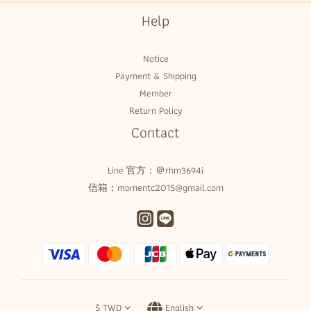
Help
Notice
Payment & Shipping
Member
Return Policy
Contact
Line 官方：
＠rhm3694i
信箱：momentc2015@gmail.com
$
TWD
English