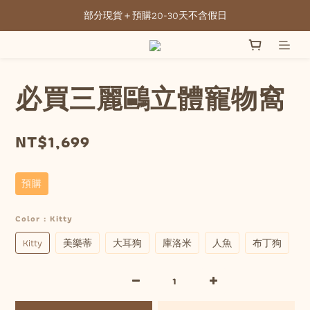
部分現貨＋預購20-30天不含假日
全館滿NT3500元免運
全館滿NT3500元免運
必買三麗鷗立體寵物窩
NT$1,699
預購
Color
: Kitty
Kitty
美樂蒂
大耳狗
庫洛米
人魚
布丁狗