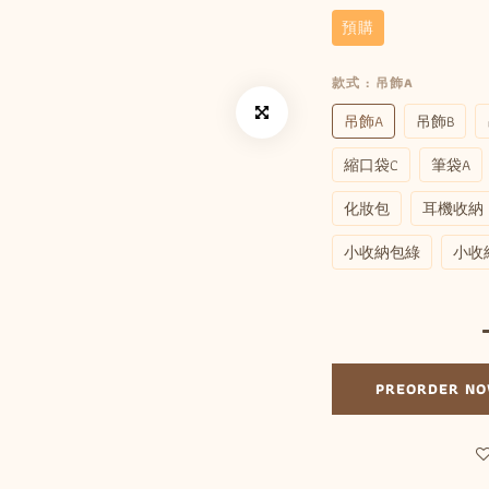
預購
款式
: 吊飾A
吊飾A
吊飾B
縮口袋C
筆袋A
化妝包
耳機收納
小收納包綠
小收
PREORDER N