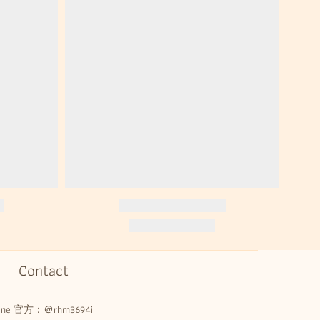
Contact
Line 官方：
＠rhm3694i