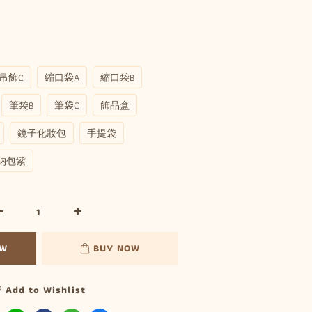
吊飾C
縮口袋A
縮口袋B
筆袋B
筆袋C
飾品盒
鏡子化妝包
手提袋
納包紫
OW
BUY NOW
Add to Wishlist