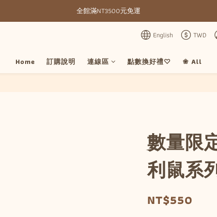
全館滿NT3500元免運
全館滿NT3500元免運
部分現貨＋預購20-30天不含假日
English
TWD
全館滿NT3500元免運
Home
訂購說明
連線區
點數換好禮♡
❀ All
數量限
利鼠系
NT$550