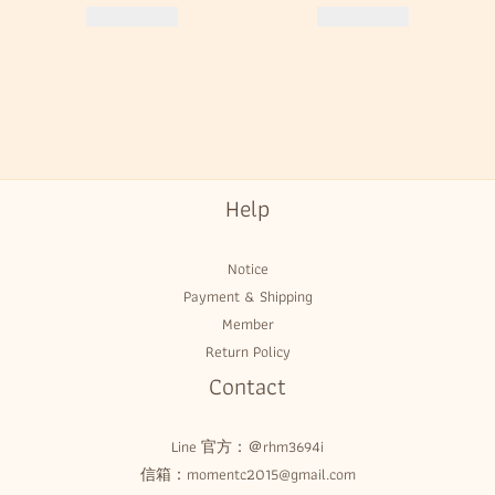
Help
Notice
Payment & Shipping
Member
Return Policy
Contact
Line 官方：
＠rhm3694i
信箱：momentc2015@gmail.com