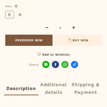
Size
: 藍
藍
灰
PREORDER NOW
BUY NOW
Add to Wishlist
Share
Additional
Shipping &
Description
details
Payment