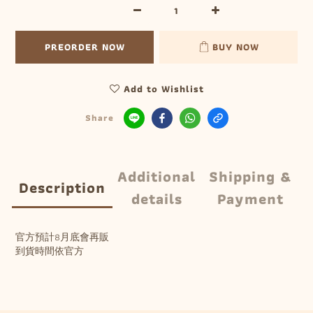
PREORDER NOW
BUY NOW
Add to Wishlist
Share
Additional
Shipping &
Description
details
Payment
官方預計8月底會再販
到貨時間依官方