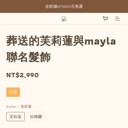
全館滿NT3500元免運
全館滿NT3500元免運
部分現貨＋預購20-30天不含假日
全館滿NT3500元免運
葬送的芙莉蓮與mayla
聯名髮飾
NT$2,990
預購
Color
: 芙莉蓮
芙莉蓮
欣梅爾