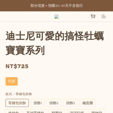
部分現貨＋預購20-30天不含假日
全館滿NT3500元免運
全館滿NT3500元免運
迪士尼可愛的搞怪牡蠣
寶寶系列
NT$725
預購
款式
: 零錢包掛飾
零錢包掛飾
掛飾1
掛飾2
掛飾3
鑰匙圈
收納包
盲抽零錢包
髮圈組
澎澎貼紙
購物袋