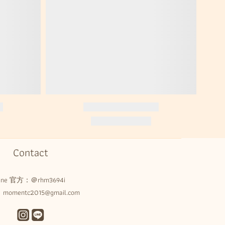
Contact
Line 官方：
＠rhm3694i
omentc2015@gmail.com