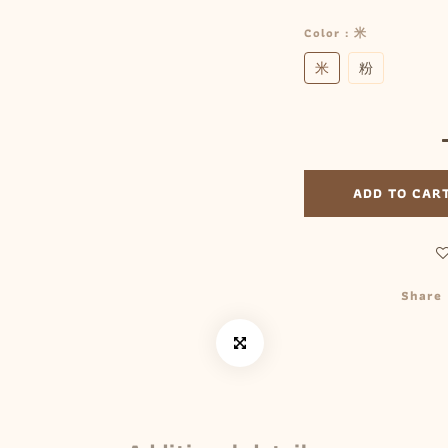
Color
: 米
米
粉
ADD TO CAR
Share