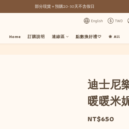
部分現貨＋預購20-30天不含假日
全館滿NT3500元免運
全館滿NT3500元免運
English
TWD
Home
訂購說明
連線區
點數換好禮♡
❀ All
迪士尼
暖暖米
NT$650