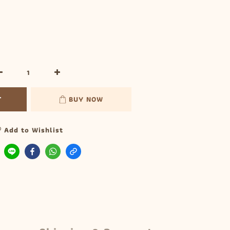
T
BUY NOW
Add to Wishlist