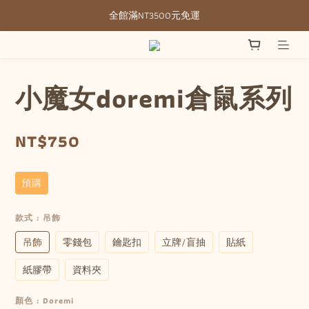
全館滿NT3500元免運
全館滿NT3500元免運
部分現貨＋預購20-30天不含假日
全館滿NT3500元免運
小魔女doremi倉鼠系列
NT$750
預購
款式
: 吊飾
吊飾
零錢包
鑰匙扣
立牌/盲抽
貼紙
紙膠帶
資料夾
顏色
: Doremi