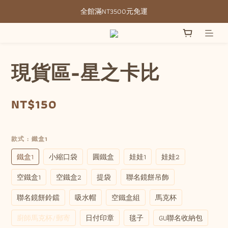
全館滿NT3500元免運
全館滿NT3500元免運
部分現貨＋預購20-30天不含假日
全館滿NT3500元免運
現貨區-星之卡比
NT$150
款式
: 鐵盒1
鐵盒1
小縮口袋
圓鐵盒
娃娃1
娃娃2
空鐵盒1
空鐵盒2
提袋
聯名鏡餅吊飾
聯名鏡餅鈴鐺
吸水帽
空鐵盒組
馬克杯
廚師馬克杯/郵寄
日付印章
毯子
GU聯名收納包