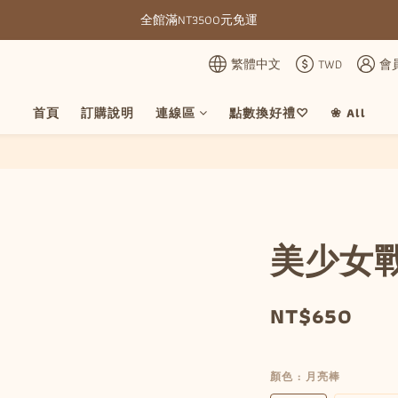
全館滿NT3500元免運
全館滿NT3500元免運
部分現貨＋預購20-30天不含假日
繁體中文
TWD
會
全館滿NT3500元免運
首頁
訂購說明
連線區
點數換好禮♡
❀ All
美少女
NT$650
顏色
: 月亮棒