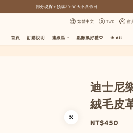
部分現貨＋預購20-30天不含假日
全館滿NT3500元免運
全館滿NT3500元免運
繁體中文
TWD
會
首頁
訂購說明
連線區
點數換好禮♡
❀ All
迪士尼
絨毛皮
NT$450