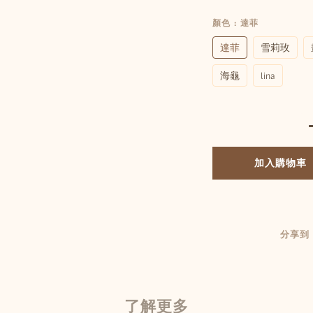
顏色
: 達菲
達菲
雪莉玫
海龜
lina
加入購物車
分享到
了解更多