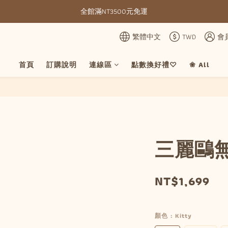
全館滿NT3500元免運
全館滿NT3500元免運
部分現貨＋預購20-30天不含假日
繁體中文
TWD
會
全館滿NT3500元免運
首頁
訂購說明
連線區
點數換好禮♡
❀ All
三麗鷗
NT$1,699
顏色
: Kitty