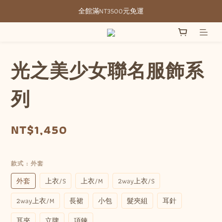
全館滿NT3500元免運
全館滿NT3500元免運
部分現貨＋預購20-30天不含假日
全館滿NT3500元免運
光之美少女聯名服飾系
列
NT$1,450
款式
: 外套
外套
上衣/S
上衣/M
2way上衣/S
2way上衣/M
長裙
小包
髮夾組
耳針
耳夾
立牌
項鍊