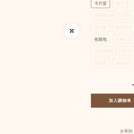
卡片套
鏡子
刷具收納包
髮夾
縮口袋
帆布提袋
化妝包
吊飾1
洗臉髮帶2
襪子1
票卡套
鑰匙包
加入購物車
分享到