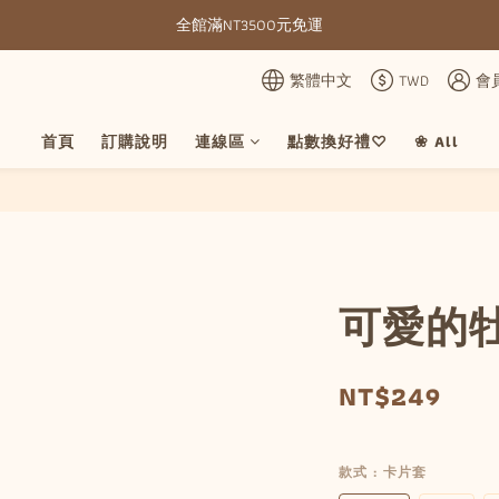
全館滿NT3500元免運
全館滿NT3500元免運
部分現貨＋預購20-30天不含假日
繁體中文
TWD
會
全館滿NT3500元免運
首頁
訂購說明
連線區
點數換好禮♡
❀ All
可愛的
NT$249
款式
: 卡片套