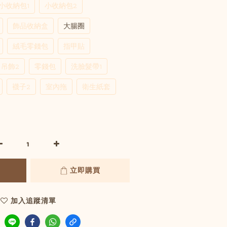
小收納包1
小收納包2
飾品收納盒
大腸圈
絨毛零錢包
指甲貼
吊飾2
零錢包
洗臉髮帶1
襪子2
室內拖
衛生紙套
立即購買
加入追蹤清單