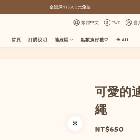
全館滿NT3500元免運
全館滿NT3500元免運
部分現貨＋預購20-30天不含假日
繁體中文
TWD
會
全館滿NT3500元免運
首頁
訂購說明
連線區
點數換好禮♡
❀ All
可愛的
繩
NT$650