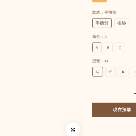
款式
: 手機殼
手機殼
掛飾
顏色
: A
A
B
C
型號
: 14
14
15
16
1
現在預購