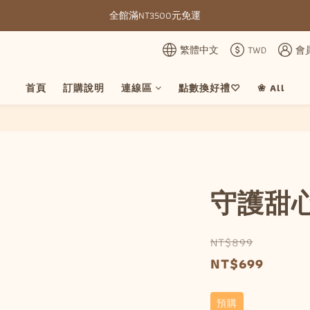
全館滿NT3500元免運
全館滿NT3500元免運
部分現貨＋預購20-30天不含假日
繁體中文
TWD
會
全館滿NT3500元免運
首頁
訂購說明
連線區
點數換好禮♡
❀ All
守護甜心
NT$899
NT$699
預購