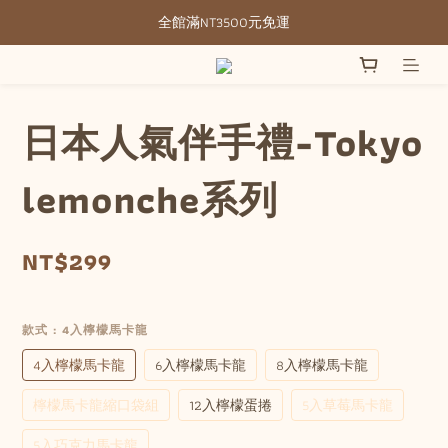
全館滿NT3500元免運
全館滿NT3500元免運
部分現貨＋預購20-30天不含假日
全館滿NT3500元免運
日本人氣伴手禮-Tokyo
lemonche系列
NT$299
款式
: 4入檸檬馬卡龍
4入檸檬馬卡龍
6入檸檬馬卡龍
8入檸檬馬卡龍
檸檬馬卡龍縮口袋組
12入檸檬蛋捲
5入草莓馬卡龍
5入巧克力馬卡龍