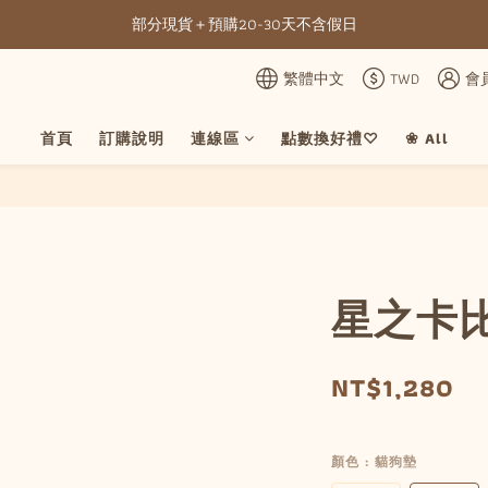
部分現貨＋預購20-30天不含假日
全館滿NT3500元免運
全館滿NT3500元免運
繁體中文
TWD
會
首頁
訂購說明
連線區
點數換好禮♡
❀ All
星之卡
NT$1,280
顏色
: 貓狗墊