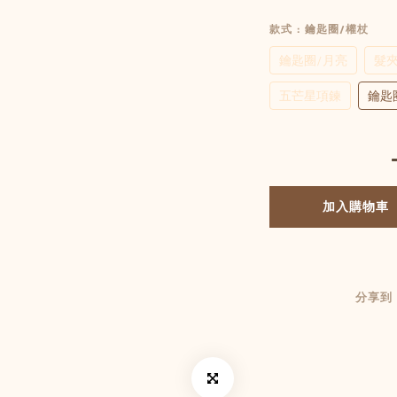
款式
: 鑰匙圈/權杖
鑰匙圈/月亮
髮夾
五芒星項鍊
鑰匙
加入購物車
分享到