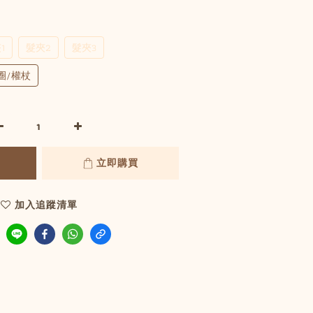
1
髮夾2
髮夾3
圈/權杖
立即購買
加入追蹤清單