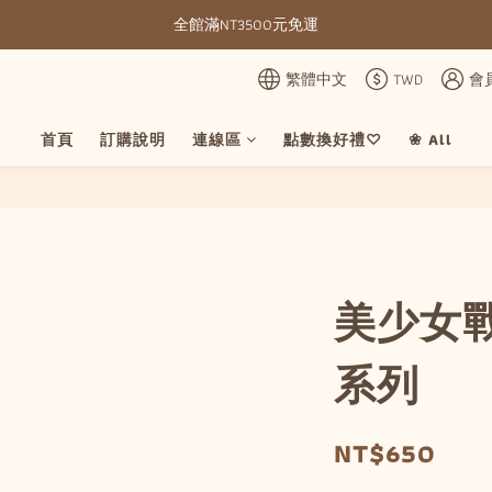
全館滿NT3500元免運
全館滿NT3500元免運
部分現貨＋預購20-30天不含假日
繁體中文
TWD
會
全館滿NT3500元免運
首頁
訂購說明
連線區
點數換好禮♡
❀ All
美少女
系列
NT$650