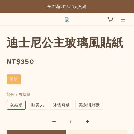
全館滿NT3500元免運
全館滿NT3500元免運
部分現貨＋預購20-30天不含假日
全館滿NT3500元免運
迪士尼公主玻璃風貼紙
NT$350
預購
顏色
: 灰姑娘
灰姑娘
睡美人
冰雪奇緣
美女與野獸