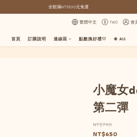
全館滿NT3500元免運
全館滿NT3500元免運
部分現貨＋預購20-30天不含假日
繁體中文
TWD
會
全館滿NT3500元免運
首頁
訂購說明
連線區
點數換好禮♡
❀ All
小魔女do
第二彈
NT$790
NT$650