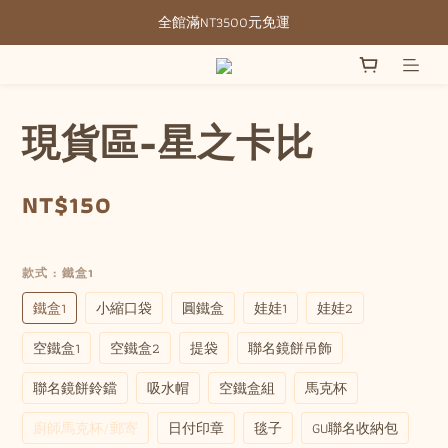
全館滿NT3500元免運
全館滿NT3500元免運
部分現貨＋預購20-30天不含假日
全館滿NT3500元免運
現貨區-星之卡比
NT$150
款式
: 鐵盒1
鐵盒1
小縮口袋
圓鐵盒
娃娃1
娃娃2
空鐵盒1
空鐵盒2
提袋
聯名鏡餅吊飾
聯名鏡餅鈴鐺
吸水帽
空鐵盒組
馬克杯
廚師馬克杯/郵寄
日付印章
毯子
GU聯名收納包